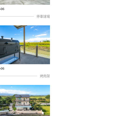
-06
停車球場
-06
烤肉架